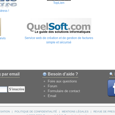
TopLien
stress !
Service web de création et de gestion de factures
evis
simple et sécurisé
g par email
Besoin d'aide ?
Foire aux questions
Forum
S'inscrire
Formulaire de contact
Email
ISATION
|
POLITIQUE DE CONFIDENTIALITÉ
|
MENTIONS LÉGALES
|
REVUE DE PRE