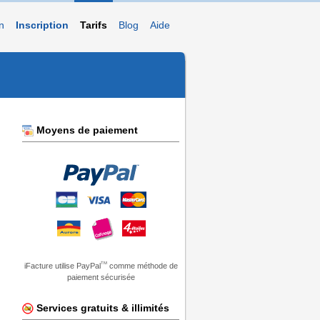
n
Inscription
Tarifs
Blog
Aide
Moyens de paiement
TM
iFacture utilise PayPal
comme méthode de
paiement sécurisée
Services gratuits & illimités