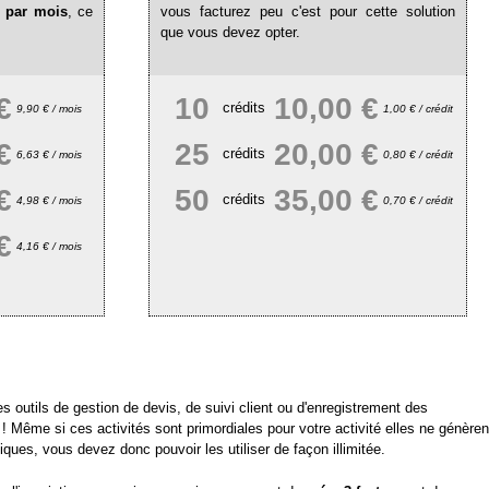
s par mois
, ce
vous facturez peu c'est pour cette solution
que vous devez opter.
€
10
10,00 €
crédits
9,90 € / mois
1,00 € / crédit
€
25
20,00 €
crédits
6,63 € / mois
0,80 € / crédit
€
50
35,00 €
crédits
4,98 € / mois
0,70 € / crédit
€
4,16 € / mois
 des outils de gestion de devis, de suivi client ou d'enregistrement des
! Même si ces activités sont primordiales pour votre activité elles ne génèren
ues, vous devez donc pouvoir les utiliser de façon illimitée.